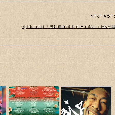
NEXT POST
eiji trio band 『帰り道 feat. RowHooMan』MV公