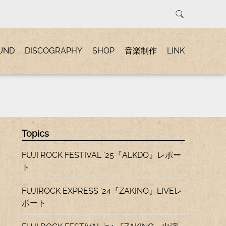
UND
DISCOGRAPHY
SHOP
音楽制作
LINK
Topics
FUJI ROCK FESTIVAL ’25『ALKDO』レポー
ト
FUJIROCK EXPRESS ’24『ZAKINO』LIVEレ
ポート