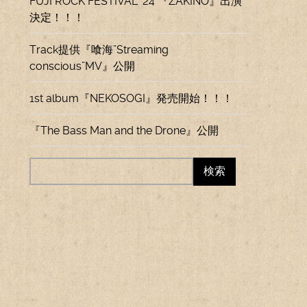
FUJI ROCK FESTIVAL ’24 『ZAKINO』出演
決定！！！
Track提供『喰海”Streaming
conscious”MV』公開
1st album『NEKOSOGI』発売開始！！！
『The Bass Man and the Drone』公開