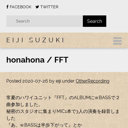
FACEBOOK
TWITTER
EIJI SUZUKI
honahona / FFT
Posted
2020-07-26
by
eiji
under
OtherRecording
常夏のハワイユニット『FFT』のALBUMにw.BASSで２
曲参加しました。
秘密のスタジオに集まりMIC1本で3人の演奏を録音しま
した
『あ、w.BASSは半歩下がって』とか