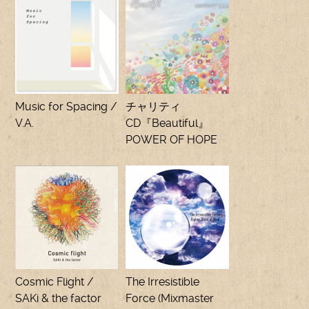
Music for Spacing /
チャリティ
V.A.
CD『Beautiful』
POWER OF HOPE
Cosmic Flight /
The Irresistible
SAKi & the factor
Force (Mixmaster