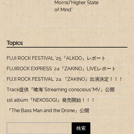
Morris)“Higher State
of Mind”
Topics
FUJI ROCK FESTIVAL ’25『ALKDO』レポート
FUJIROCK EXPRESS ’24『ZAKINO』LIVEレポート
FUJI ROCK FESTIVAL ’24 『ZAKINO』出演決定！！！
Track提供『喰海”Streaming conscious”MV』公開
1st album『NEKOSOGI』発売開始！！！
『The Bass Man and the Drone』公開