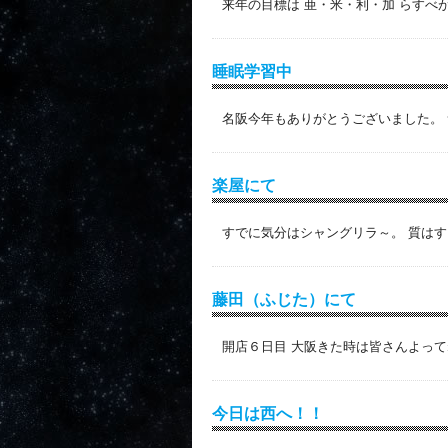
来年の目標は 亜・米・利・加 らすべが
睡眠学習中
名阪今年もありがとうございました。 
楽屋にて
すでに気分はシャングリラ～。 質はす
藤田（ふじた）にて
開店６日目 大阪きた時は皆さんよってね
今日は西へ！！