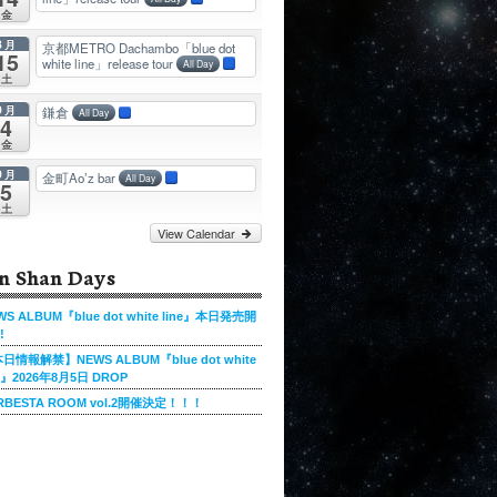
金
8月
京都METRO Dachambo「blue dot
15
white line」release tour
All Day
土
9月
鎌倉
All Day
4
金
9月
金町Ao’z bar
All Day
5
土
View Calendar
n Shan Days
WS ALBUM『blue dot white line』本日発売開
!
日情報解禁】NEWS ALBUM『blue dot white
ne』2026年8月5日 DROP
RBESTA ROOM vol.2開催決定！！！