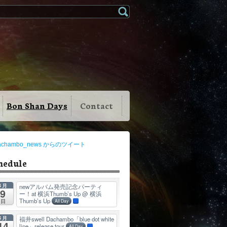
Bon Shan Days
Contact
achambo_news からのツイート
hedule
8月
newアルバム発売記念パーティ
9
ー！at 横浜Thumb’s Up
@ 横浜
Thumb’s Up
日
All Day
8月
福井swell Dachambo「blue dot white
14
line」release tour
All Day