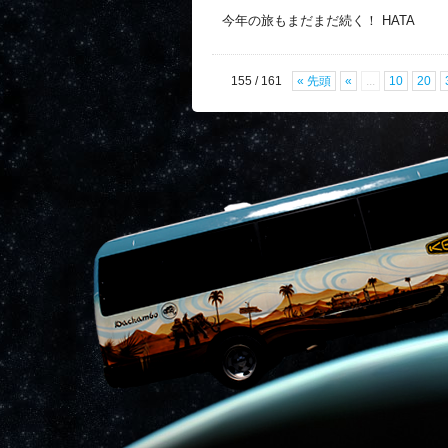
今年の旅もまだまだ続く！ HATA
155 / 161
« 先頭
«
...
10
20