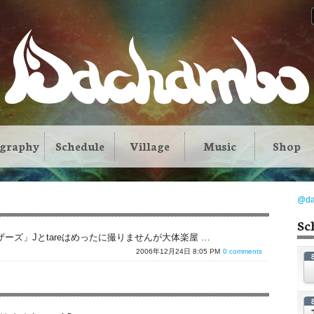
ography
Schedule
Village
Music
Shop
@d
Sc
ラザーズ」Jとtareはめったに撮りませんが大体楽屋 …
2006年12月24日 8:05 PM
0 comments