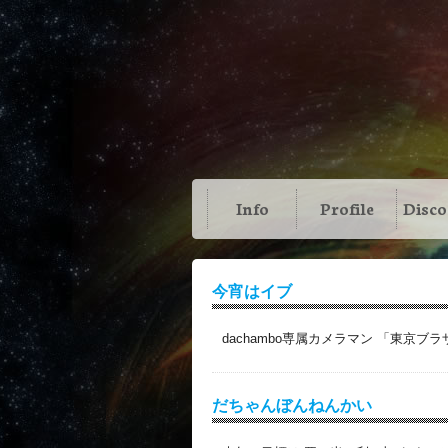
Info
Profile
Disc
今宵はイブ
dachambo専属カメラマン 「東京ブ
だちゃんぼんねんかい