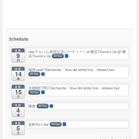
Schedule
8月
newアルバム発売記念パーティー！at 横浜Thumb’s Up
@ 横
9
浜Thumb’s Up
All Day
日
8月
福井swell Dachambo「blue dot white line」release tour
14
All Day
金
8月
京都METRO Dachambo「blue dot white line」release tour
15
All Day
土
9月
鎌倉
All Day
4
金
9月
金町Ao’z bar
All Day
5
土