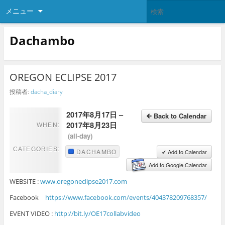
メニュー
Dachambo
OREGON ECLIPSE 2017
投稿者:
dacha_diary
2017年8月17日 –
Back to Calendar
2017年8月23日
WHEN:
(all-day)
CATEGORIES:
DACHAMBO
✔ Add to Calendar
Add to Google Calendar
WEBSITE :
www.oregoneclipse2017.com
Facebook
https://www.facebook.com/events/404378209768357/
EVENT VIDEO :
http://bit.ly/OE17collabvideo