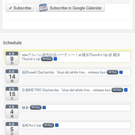
✔ Subscribe
Subscribe in Google Calendar
Schedule
8月
newアルバム発売記念パーティー！at 横浜Thumb’s Up
@ 横浜
9
Thumb’s Up
All Day
日
8月
福井swell Dachambo「blue dot white line」release tour
All Day
14
金
8月
京都METRO Dachambo「blue dot white line」release tour
All Day
15
土
9月
鎌倉
All Day
4
金
9月
金町Ao’z bar
All Day
5
土