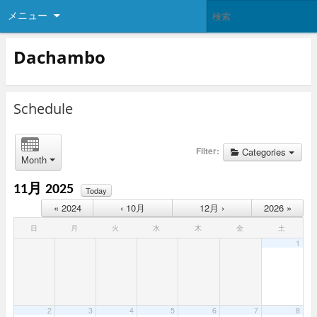
メニュー
Dachambo
Schedule
Filter:
Categories
Month
11月 2025
Today
« 2024
‹ 10月
12月 ›
2026 »
日
月
火
水
木
金
土
1
2
3
4
5
6
7
8