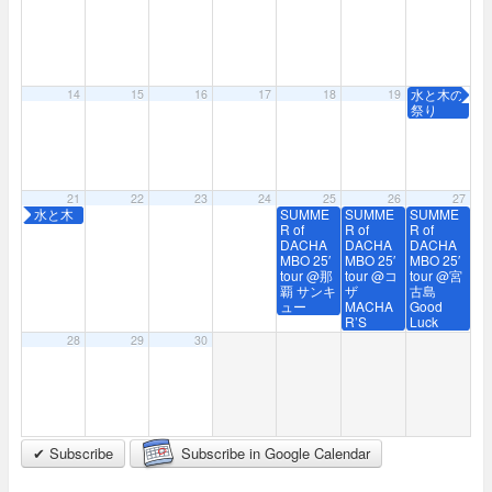
水と木の
14
15
16
17
18
19
20
祭り
21
22
23
24
25
26
27
水と木
SUMME
SUMME
SUMME
の祭り
R of
R of
R of
DACHA
DACHA
DACHA
MBO 25′
MBO 25′
MBO 25′
tour @那
tour @コ
tour @宮
覇 サンキ
ザ
古島
ュー
MACHA
Good
R’S
Luck
28
29
30
✔ Subscribe
Subscribe in Google Calendar