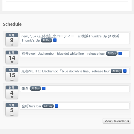
Schedule
8月
newアルバム発売記念パーティー！at 横浜Thumb’s Up
@ 横浜
9
Thumb’s Up
All Day
日
8月
福井swell Dachambo「blue dot white line」release tour
All Day
14
金
8月
京都METRO Dachambo「blue dot white line」release tour
All Day
15
土
9月
鎌倉
All Day
4
金
9月
金町Ao’z bar
All Day
5
土
View Calendar