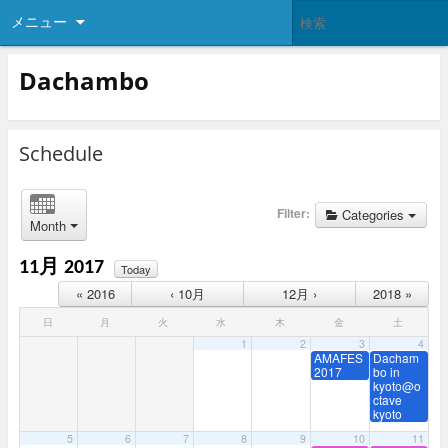
メニュー
Dachambo
Schedule
Filter:
Categories
Month
11月 2017
Today
« 2016
‹ 10月
12月 ›
2018 »
日
月
火
水
木
金
土
1
2
3
4
AMAFES
Dacham
2017
bo in
kyoto@o
ctave
kyoto
5
6
7
8
9
10
11