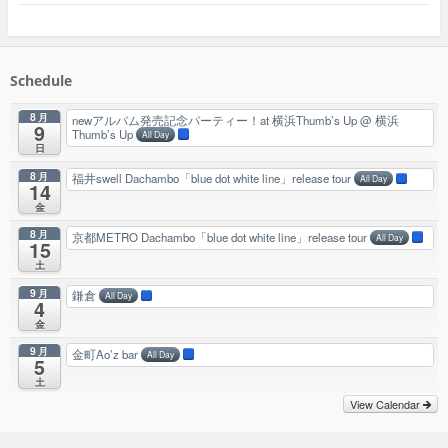
Schedule
8月
newアルバム発売記念パーティー！at 横浜Thumb’s Up
@ 横浜
9
Thumb’s Up
All Day
日
8月
福井swell Dachambo「blue dot white line」release tour
All Day
14
金
8月
京都METRO Dachambo「blue dot white line」release tour
All Day
15
土
9月
鎌倉
All Day
4
金
9月
金町Ao’z bar
All Day
5
土
View Calendar