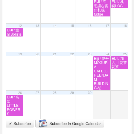
EIJI / 不
EIJI / 札
思議な宴
幌LOG
@札幌
fudge
12
13
14
15
16
17
18
EIJI / 室
蘭Soliste
19
20
21
22
23
24
25
Eiji / 伊丹
EIJI / 加
MOGUR
古川 花茶
A
花茶
CAFE(G
REENJA
M
BUILDIN
G内)
26
27
28
29
30
EIJI / 高
知
LITTLE
POWER
S
✔ Subscribe
Subscribe in Google Calendar