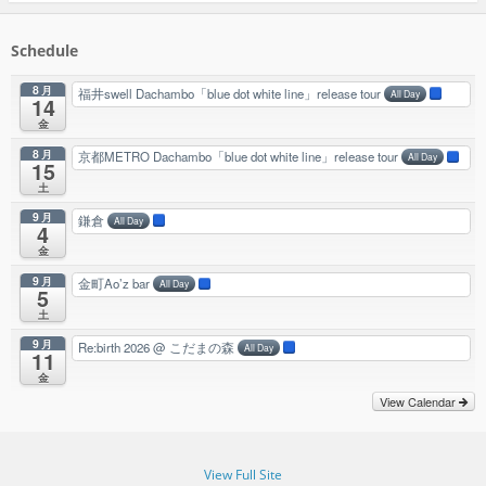
Schedule
8月
福井swell Dachambo「blue dot white line」release tour
All Day
14
金
8月
京都METRO Dachambo「blue dot white line」release tour
All Day
15
土
9月
鎌倉
All Day
4
金
9月
金町Ao’z bar
All Day
5
土
9月
Re:birth 2026
@ こだまの森
All Day
11
金
View Calendar
View Full Site