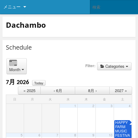
メニュー
Dachambo
Schedule
Filter:
Categories
Month
7月 2026
Today
« 2025
‹ 6月
8月 ›
2027 »
日
月
火
水
木
金
土
1
2
3
4
HAPPY
FARM
MUSIC
FESTIVA
5
6
7
8
9
10
11