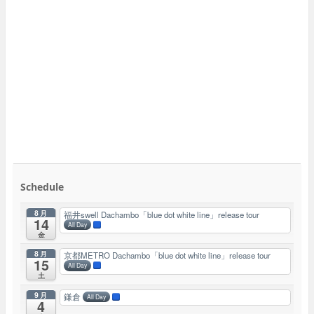
Schedule
8月
福井swell Dachambo「blue dot white line」release tour
14
All Day
金
8月
京都METRO Dachambo「blue dot white line」release tour
15
All Day
土
9月
鎌倉
All Day
4