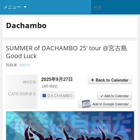
メニュー
Dachambo
SUMMER of DACHAMBO 25′ tour @宮古島
Good Luck
投稿者:
admin
2025年9月27日
Back to Calendar
WHEN:
(all-day)
CATEGORIES:
DACHAMBO
✔ Add to Calendar
Add to Google Calendar