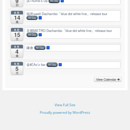
9
浜Thumb’s Up
All Day
日
8月
福井swell Dachambo「blue dot white line」release tour
14
All Day
金
8月
京都METRO Dachambo「blue dot white line」release tour
15
All Day
土
9月
鎌倉
All Day
4
金
9月
金町Ao’z bar
All Day
5
土
View Calendar
View Full Site
Proudly powered by WordPress