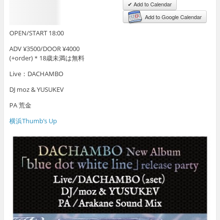
✔ Add to Calendar
ですか？
Add to Google Calendar
OPEN/START 18:00
ADV ¥3500/DOOR ¥4000
(+order)＊18歳未満は無料
Live：DACHAMBO
DJ moz & YUSUKEV
PA 荒金
横浜Thumb’s Up