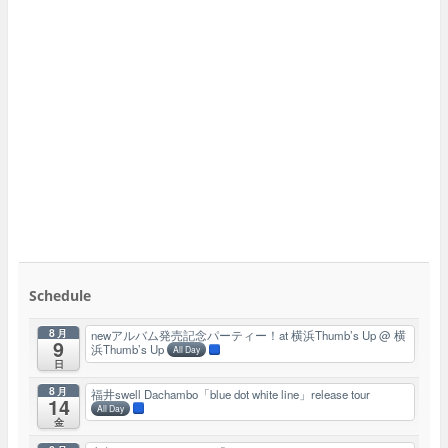
Schedule
8月
newアルバム発売記念パーティー！at 横浜Thumb’s Up
@ 横
9
浜Thumb’s Up
All Day
日
8月
福井swell Dachambo「blue dot white line」release tour
14
All Day
金